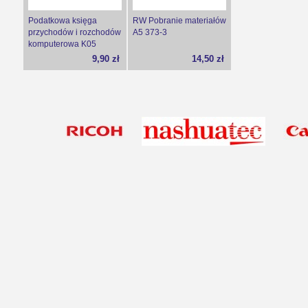
Podatkowa księga
RW Pobranie materiałów
przychodów i rozchodów
A5 373-3
komputerowa K05
9,90 zł
14,50 zł