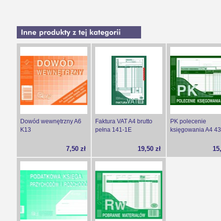
Dowód wewnętrzny A6
Faktura VAT A4 brutto
PK polecenie
K13
pełna 141-1E
księgowania A4 43
7,50 zł
19,50 zł
15