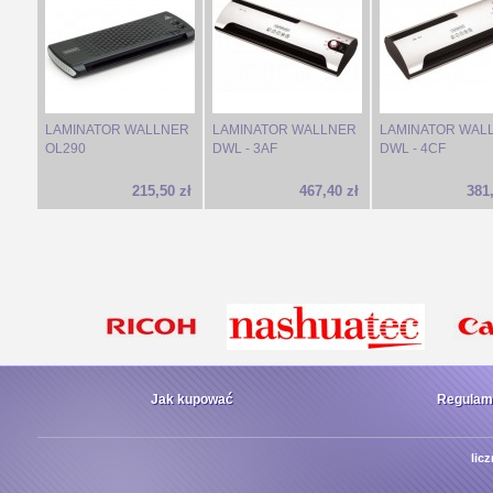
LAMINATOR WALLNER
LAMINATOR WALLNER
LAMINATOR WAL
OL290
DWL - 3AF
DWL - 4CF
215,50 zł
467,40 zł
381,
Jak kupować
Regulam
lic