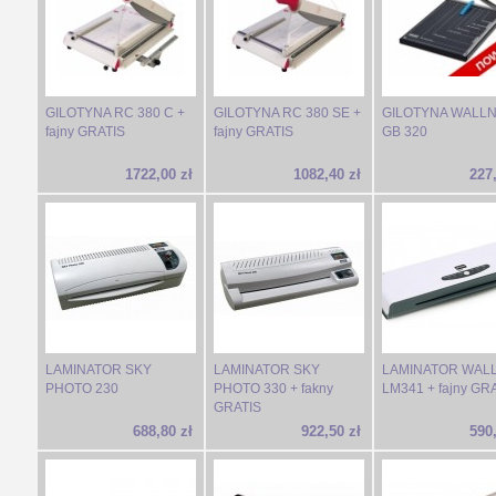
GILOTYNA RC 380 C +
GILOTYNA RC 380 SE +
GILOTYNA WALL
fajny GRATIS
fajny GRATIS
GB 320
1722,00 zł
1082,40 zł
227,
LAMINATOR SKY
LAMINATOR SKY
LAMINATOR WAL
PHOTO 230
PHOTO 330 + fakny
LM341 + fajny GR
GRATIS
688,80 zł
922,50 zł
590,