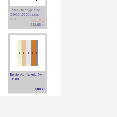
Toner OKI oryginalny
C5600/c5700 czarny
5600
360,70 zł
312,00 zł
Brystol A1 mix kolorów
11588
3,80 zł