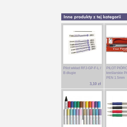
Pilot wkład RFJ-GP-F-L /
PILOT PIÓR
B długie
kreślarskie
PEN 1.5mm
3,10 zł