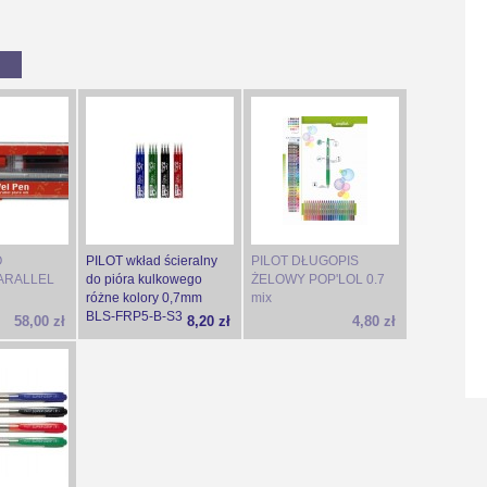
O
PILOT wkład ścieralny
PILOT DŁUGOPIS
 PARALLEL
do pióra kulkowego
ŻELOWY POP'LOL 0.7
różne kolory 0,7mm
mix
BLS-FRP5-B-S3
58,00 zł
8,20 zł
4,80 zł