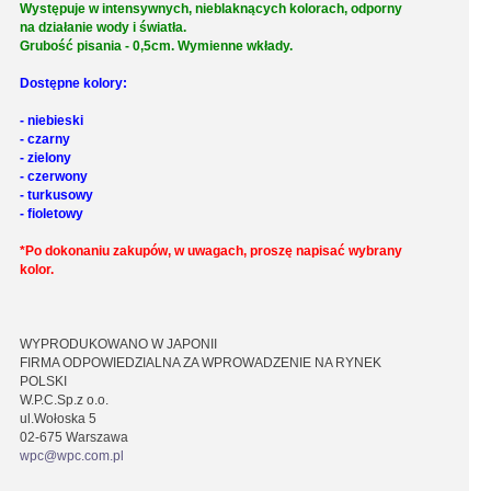
Występuje w intensywnych, nieblaknących kolorach, odporny
na działanie wody i światła.
Grubość pisania - 0,5cm. Wymienne wkłady.
Dostępne kolory:
- niebieski
- czarny
- zielony
- czerwony
- turkusowy
- fioletowy
*Po dokonaniu zakupów, w uwagach, proszę napisać wybrany
kolor.
WYPRODUKOWANO W JAPONII
FIRMA ODPOWIEDZIALNA ZA WPROWADZENIE NA RYNEK
POLSKI
W.P.C.Sp.z o.o.
ul.Wołoska 5
02-675 Warszawa
wpc@wpc.com.pl