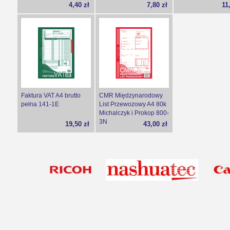
4,40 zł
7,80 zł
11
Faktura VAT A4 brutto
CMR Międzynarodowy
pełna 141-1E
List Przewozowy A4 80k
Michalczyk i Prokop 800-
3N
19,50 zł
43,00 zł