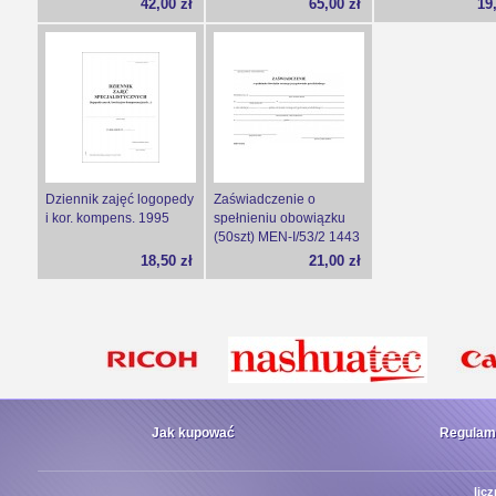
42,00 zł
65,00 zł
19
Dziennik zajęć logopedy
Zaświadczenie o
i kor. kompens. 1995
spełnieniu obowiązku
(50szt) MEN-I/53/2 1443
18,50 zł
21,00 zł
Jak kupować
Regulam
lic