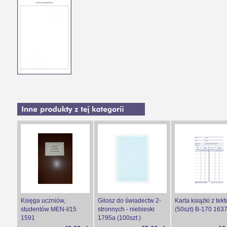
Księga uczniów,
Gilosz do świadectw 2-
Karta książki z tekt
studentów MEN-I/15
stronnych - niebieski
(50szt) B-170 163
1591
1795a (100szt )