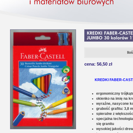
Ilo
cena: 56,50 zł
KREDKI FABER-CAST
ergonomiczny trójkątn
okienko na imię na k
wyraźne, nasycone k
grubość grafitu: 3,8
spieralne z większośc
specjalna technologia
się granitu
wysokiej jakości dre