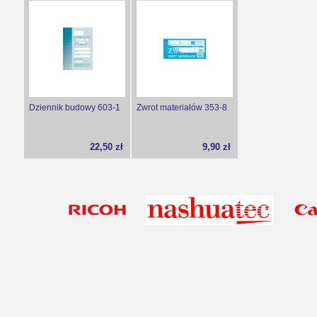
Dziennik budowy 603-1
Zwrot materiałów 353-8
22,50 zł
9,90 zł