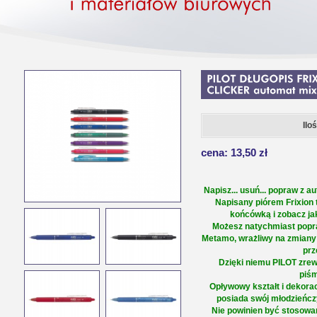
Ilo
cena: 13,50 zł
Napisz... usuń... popraw z a
Napisany piórem Frixion 
końcówką i zobacz ja
Możesz natychmiast popra
Metamo, wrażliwy na zmiany
prz
Dzięki niemu PILOT zrew
piśm
Opływowy kształt i dekorac
posiada swój młodzieńczy
Nie powinien być stosowa