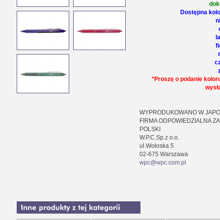
dok
Dostępna kolor
n
l
f
c
*Proszę o podanie kolor
wysł
WYPRODUKOWANO W JAPO
FIRMA ODPOWIEDZIALNA Z
POLSKI
W.P.C.Sp.z o.o.
ul.Wołoska 5
02-675 Warszawa
wpc@wpc.com.pl