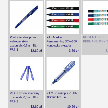
Pilot ścieralne pióro
Pilot Marker
PILOT MARKER
kulkowe frixion
Permanentny SCA-100
PERMANENTNY S
czar/nieb. 0,7mm BL-
Końcówka okrągła
FR7-B
12,60 zł
3,50 zł
5
PILOT frixion ścieralny
PILOT cienkopis V5 HI-
czar/nieb. 0,5mm BL-
TECPOINT mix
FR7-B
12,60 zł
10,50 zł