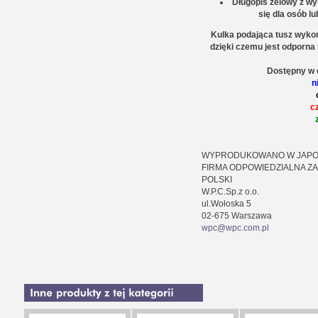
Długopis żelowy z w
się dla osób lu
Kulka podająca tusz wykon
dzięki czemu jest odporna 
Dostępny w 
n
c
WYPRODUKOWANO W JAPO
FIRMA ODPOWIEDZIALNA Z
POLSKI
W.P.C.Sp.z o.o.
ul.Wołoska 5
02-675 Warszawa
wpc@wpc.com.pl