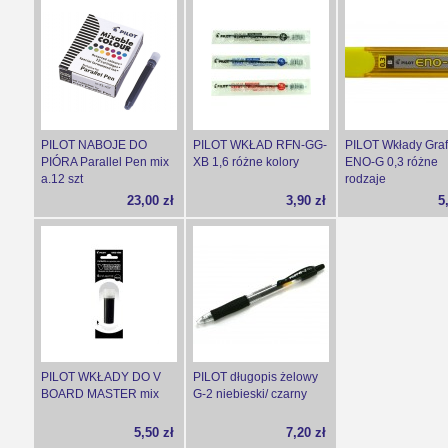
PILOT NABOJE DO
PILOT WKŁAD RFN-GG-
PILOT Wkłady Graf
PIÓRA Parallel Pen mix
XB 1,6 różne kolory
ENO-G 0,3 różne
a.12 szt
rodzaje
23,00 zł
3,90 zł
5
PILOT WKŁADY DO V
PILOT długopis żelowy
BOARD MASTER mix
G-2 niebieski/ czarny
5,50 zł
7,20 zł