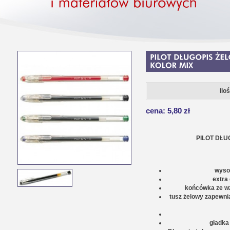
Ilo
cena: 5,80 zł
PILOT DŁUGOP
wysok
extra 
końcówka ze wz
tusz żelowy zapewni
gładka 