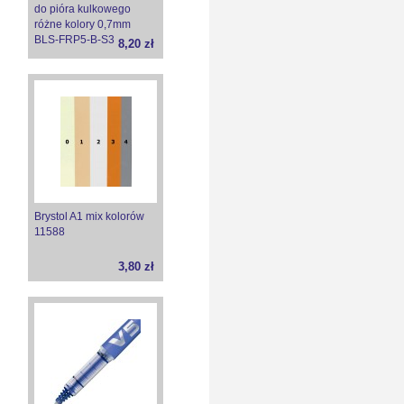
do pióra kulkowego
różne kolory 0,7mm
BLS-FRP5-B-S3
8,20 zł
Brystol A1 mix kolorów
11588
3,80 zł