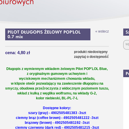
« wstecz
produkt niedostępny
cena: 4,80 zł
zapytaj o dostępność
Długopis z wymiennym wkładem żelowym Pilot POP'LOL Blue,
z oryginalnym gumowym uchwytem i
wyciskowym mechanizmem chowania wkładu,
w klipsie otwór pozwalający na zawieszenie długopisu na
smyczy, obudowa przeźroczysta z widocznym poziomem tuszu,
wkład z kulką z węglika wolframu, na wkłady G-2,
kolor niebieski, BL-PL-7-L
Dostępne kolory:
szary (gray) - 4902505481383 -3szt
ciemny brąz (coffee brown) - 4902505481222 -3szt
brązowy (brown) - 4902505481192 -3szt
ciemny czerwony (dark red) - 4902505481215 -3szt