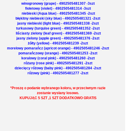
winogronowy (grape) - 4902505481307 -3szt
fioletowy (violet) - 4902505481314 -3szt
niebieski (Aqua blue) - 4902505481345 -2szt
błękitny niebieski (sky blue) - 4902505481321 -2szt
jasny niebieski (light blue) - 4902505481338 -2szt
turkusowy (turquise green) - 4902505481352 -2szt
liściasty zielony (leaf green) - 4902505481369 -2szt
jasny zielony (apple green) - 4902505481376 -2szt
żółty (yellow) - 4902505481239 -2szt
morelowy pomarańcz (apricot orange) - 4902505481246 -2szt
pomarańczowy (orange) - 4902505481253 -2szt
koralowy (coral pink) - 4902505481260 -2szt
różany (rose pink) - 4902505481291 -2szt
dziecięcy różowy (baby pink) - 4902505481284 -2szt
różowy (pink) - 4902505481277 -2szt
*Proszę o podanie wybranego koloru, w przeciwnym razie
zostanie wysłany losowo.
KUPUJĄC 5 SZT ,1 SZT DODATKOWO GRATIS