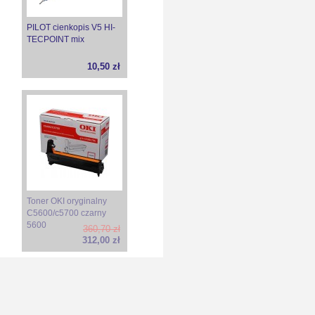
PILOT cienkopis V5 HI-
TECPOINT mix
10,50 zł
Toner OKI oryginalny
C5600/c5700 czarny
5600
360,70 zł
312,00 zł