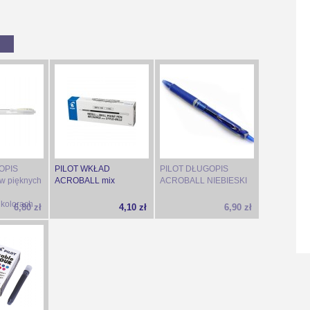
OPIS
PILOT WKŁAD
PILOT DŁUGOPIS
w pięknych
ACROBALL mix
ACROBALL NIEBIESKI
i
 kolorach
6,80 zł
4,10 zł
6,90 zł