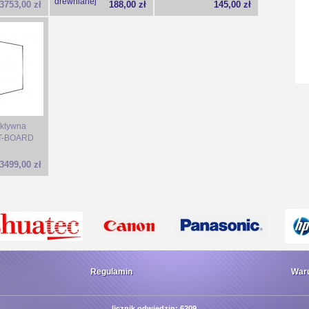
drewnianej
3753,00 zł
188,00 zł
145,00 zł
aktywna
 TT-BOARD
3499,00 zł
Regulamin
Waru
licznik odwiedzin: 6209