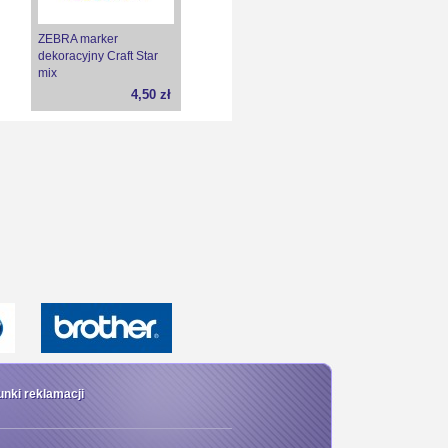
ZEBRA marker
dekoracyjny Craft Star
mix
4,50 zł
PILOT wkład ścieralny
do cienkopisu różne
kolory 0,5mm BLS-
FRP5-B-S3
8,20 zł
nki reklamacji