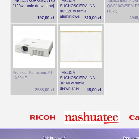
TABLICA KORKOWA 180
TABLICA
Tablica interaktyw
*120w ramie drewnianej
SUCHOŚCIERALNA
QWB100WSEM-D
80*120 w ramie
(102")
aluminiowej
197,00 zł
310,00 zł
4948,
Projektor Panasonic PT-
TABLICA
LX30HE
SUCHOŚCIERALNA
30*40 w ramie
drewnianej
2588,00 zł
48,00 zł
Jak kupować
Regulam