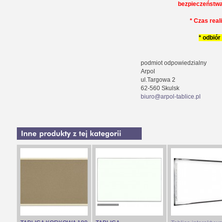
bezpieczeństw
* Czas reali
* odbiór
podmiot odpowiedzialny
Arpol
ul.Targowa 2
62-560 Skulsk
biuro@arpol-tablice.pl