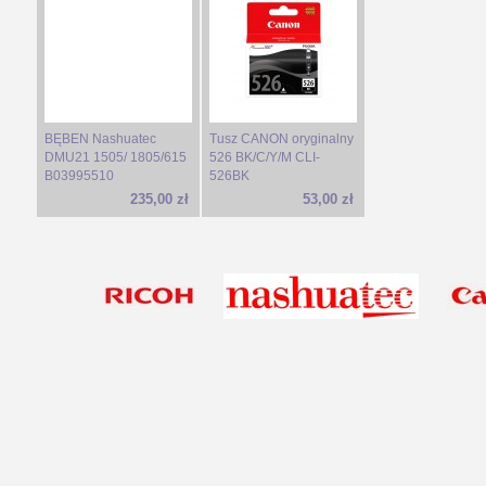
BĘBEN Nashuatec
Tusz CANON oryginalny
DMU21 1505/ 1805/615
526 BK/C/Y/M CLI-
B03995510
526BK
235,00 zł
53,00 zł