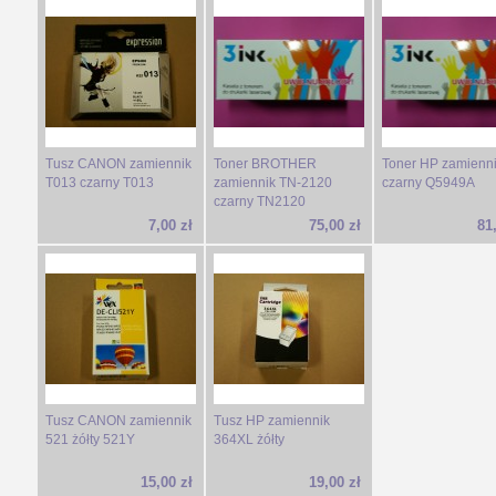
Tusz CANON zamiennik
Toner BROTHER
Toner HP zamienn
T013 czarny T013
zamiennik TN-2120
czarny Q5949A
czarny TN2120
7,00 zł
75,00 zł
81
Tusz CANON zamiennik
Tusz HP zamiennik
521 żółty 521Y
364XL żółty
15,00 zł
19,00 zł