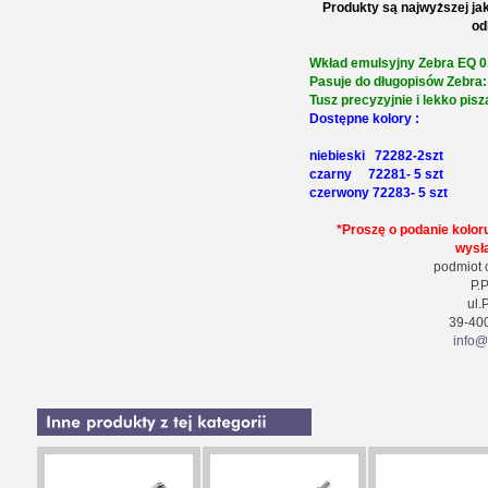
Produkty są najwyższej ja
od
Wkład emulsyjny Zebra EQ 
Pasuje do długopisów Zebra: 
Tusz precyzyjnie i lekko pisz
Dostępne kolory :
niebieski 72282-2szt
czarny 72281- 5 szt
czerwony 72283- 5 szt
*Proszę o podanie kolor
wysł
podmiot 
P.
ul.
39-40
info@