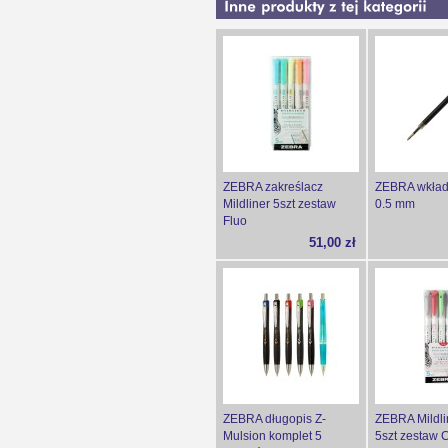
ZEBRA zakreślacz
ZEBRA wkład
Mildliner 5szt zestaw
0.5 mm
Fluo
51,00 zł
ZEBRA długopis Z-
ZEBRA Mildli
Mulsion komplet 5
5szt zestaw 