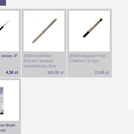
 żelowy JF
ZEBRA SHARBO
ZEBRA długopis F-301
POCKET Multipen
COMPACT 0,7mm
wielofunkcyjny Złoty
4,50 zł
160,00 zł
13,00 zł
ner Brush
Cool