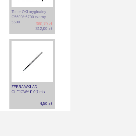
Toner OKI oryginalny
C5600/c5700 czarny
5600
360,70 zł
312,00 zł
ZEBRA WKŁAD
OLEJOWY F-0,7 mix
4,50 zł