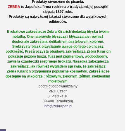
Produkty stworzone do pisania.
ZEBRA
to Japońska firma rodzinna z tradycjami, jej początki
sięgają 1897 roku.
Produkty są najwyższej jakości stworzone dla wyjątkowych
odbiorców.
Brokatowe zakreślacze Zebra Kirarich dodadzą błysku twoim
notatką. One naprawdę błyszczą i błyszczą ale również
doskonale zakreślają, delikatnym pastelowym kolorem.
Srebrzysty blask przyciągnie uwagę do tego co chcesz
podkreślić. Przeźroczysta obudowa zakreślacza Zebra Kirarich
pokazuje poziom tuszu. Tusz jest pigmentowy, wodoodporny,
zawiera cząsteczki srebrnego brokatu. Nasadka zabezpiecza
zakreślacz, jak również wyglądem sprawia, że zakreślacz
Zebra Kirarich przypomina popularne kosmetyki. Zakreślacze
dostępne są w kolorze : różowym, zielonym, żółtym, niebieskim
i fioletowym.
podmiot odpowiedzialny
P.P.H.Czech
ul.Piętaka 10
39-400 Tarnobrzeg
info@zebrapen.pl