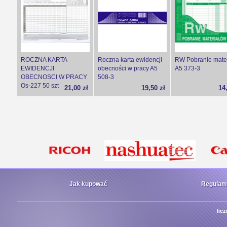
ROCZNA KARTA
Roczna karta ewidencji
RW Pobranie mate
EWIDENCJI
obecności w pracy A5
A5 373-3
OBECNOSCI W PRACY
508-3
Os-227 50 szt
21,00 zł
19,50 zł
14
Jak kupować
Regulam
lic