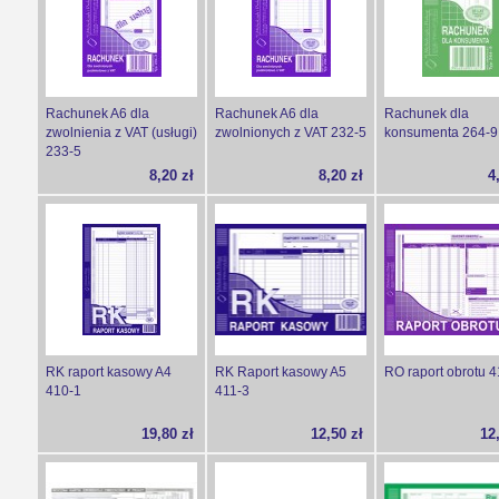
Rachunek A6 dla
Rachunek A6 dla
Rachunek dla
zwolnienia z VAT (usługi)
zwolnionych z VAT 232-5
konsumenta 264-9
233-5
8,20 zł
8,20 zł
4
RK raport kasowy A4
RK Raport kasowy A5
RO raport obrotu 
410-1
411-3
19,80 zł
12,50 zł
12