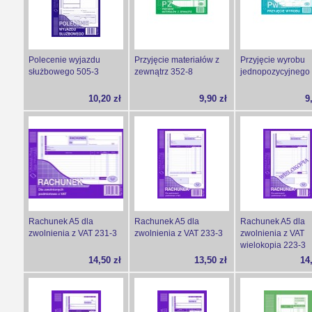
Polecenie wyjazdu
Przyjęcie materiałów z
Przyjęcie wyrobu
służbowego 505-3
zewnątrz 352-8
jednopozycyjnego
10,20 zł
9,90 zł
9
Rachunek A5 dla
Rachunek A5 dla
Rachunek A5 dla
zwolnienia z VAT 231-3
zwolnienia z VAT 233-3
zwolnienia z VAT
wielokopia 223-3
14,50 zł
13,50 zł
14