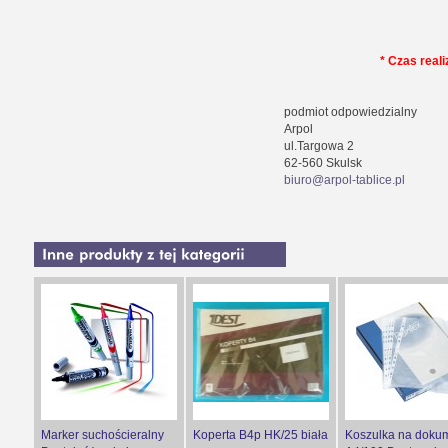
* Czas reali
podmiot odpowiedzialny
Arpol
ul.Targowa 2
62-560 Skulsk
biuro@arpol-tablice.pl
Marker suchościeralny
Koperta B4p HK/25 biała
Koszulka na doku