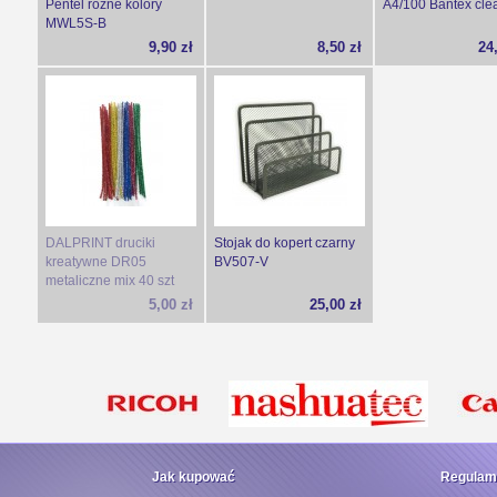
Pentel różne kolory
A4/100 Bantex cle
MWL5S-B
9,90 zł
8,50 zł
24
DALPRINT druciki
Stojak do kopert czarny
kreatywne DR05
BV507-V
metaliczne mix 40 szt
5,00 zł
25,00 zł
Jak kupować
Regulam