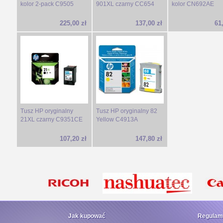
kolor 2-pack C9505
901XL czarny CC654
kolor CN692AE
225,00 zł
137,00 zł
61
Tusz HP oryginalny
Tusz HP oryginalny 82
21XL czarny C9351CE
Yellow C4913A
107,20 zł
147,80 zł
Jak kupować
Regulam