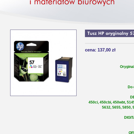
cena: 137,00 zł
Orygina
Do 
D
450ci, 450cbi, 450wbt, 514
5632, 5655, 5850, 
DIGIT
OF