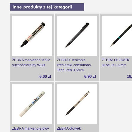
ZEBRA marker do tablic
ZEBRA Cienkopis
ZEBRA OŁÓWEK
suchościeralny WBB
kreślarski Zensations
DRAFIX 0.9mm
Tech Pen 0.5mm
6,00 zł
6,90 zł
18
ZEBRA marker olejowy
ZEBRA ołówek