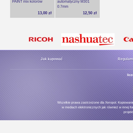
PAINT mix kolorów
automatyczny M301
0.7mm
13,00 zł
12,50 zł
Jak kupować
Regulam
lic
Wszelkie prawa zastrzeżone dla Xeropol. Kopiowani
w mediach elektronicznych jak również w innej fo
projek