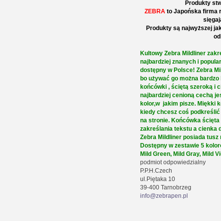
Produkty stw
ZEBRA
to Japońska firma r
sięgaj
Produkty są najwyższej ja
od
Kultowy Zebra Mildliner zakr
najbardziej znanych i popula
dostępny w Polsce! Zebra Mil
bo używać go można bardzo 
końcówki , ściętą szeroką i c
najbardziej cenioną cechą je
kolor,w jakim pisze. Miękki ko
kiedy chcesz coś podkreślić
na stronie. Końcówka ścięta
zakreślania tekstu a cienka d
Zebra Mildliner posiada tusz
Dostępny w zestawie 5 kolor
Mild Green, Mild Gray, Mild Vi
podmiot odpowiedzialny
P.P.H.Czech
ul.Piętaka 10
39-400 Tarnobrzeg
info@zebrapen.pl