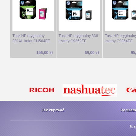
Tusz HP oryginalny
Tusz HP oryginalny 336
Tusz HP oryginaln
301XL kolor CH564EE
czarny C9362EE
czarny C9364EE
156,00 zł
69,00 zł
95
Jak kupować
Regulam
lic