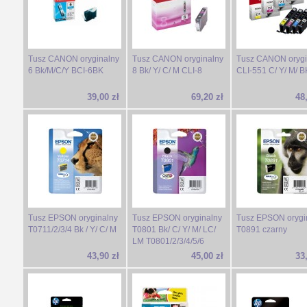
Tusz CANON oryginalny
Tusz CANON oryginalny
Tusz CANON orygi
6 Bk/M/C/Y BCI-6BK
8 Bk/ Y/ C/ M CLI-8
CLI-551 C/ Y/ M/ B
39,00 zł
69,20 zł
48
Tusz EPSON oryginalny
Tusz EPSON oryginalny
Tusz EPSON orygi
T0711/2/3/4 Bk / Y/ C/ M
T0801 Bk/ C/ Y/ M/ LC/
T0891 czarny
LM T0801/2/3/4/5/6
43,90 zł
45,00 zł
33