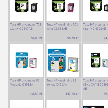
Tusz HP oryginalny 703
Tusz HP oryginalny 703
Tusz HP oryginaln
czarny CD887AE
kolor CD888AE
czarny CN692AE
58,00 zł
55,50 zł
61
Tusz HP oryginalny 82
Tusz HP oryginalny 82
Tusz HP oryginaln
Megenta C4912A
Yellow C4913A
88XL C/Y/M C9391
AE
148,50 zł
147,80 zł
95