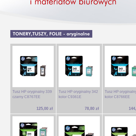
Tusz HP oryginalny 339
Tusz HP oryginalny 342
Tusz HP oryginaln
czarny C8767EE
kolor C9361E
kolor C8766EE
125,00 zł
78,80 zł
144,