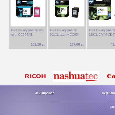
Tusz HP oryginalny 901
Tusz HP oryginalny
Tusz HP oryginaln
kolor CC656AE
901XL czarny CC654
920XL C/Y/M CD9
103,10 zł
137,00 zł
43
Jak kupować
Regulam
lic